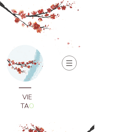
VIE
TA
O