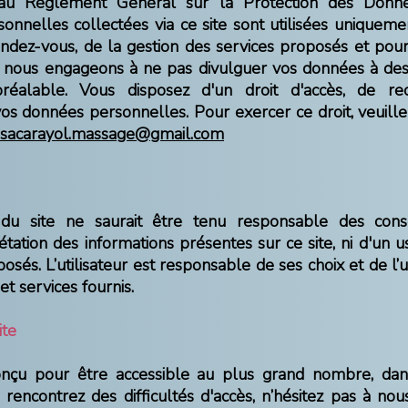
u Règlement Général sur la Protection des Donné
sonnelles collectées via ce site sont utilisées uniquem
endez-vous, de la gestion des services proposés et pou
nous engageons à ne pas divulguer vos données à des 
éalable. Vous disposez d'un droit d'accès, de rect
os données personnelles. Pour exercer ce droit, veuille
isacarayol.massage@gmail.com
 du site ne saurait être tenu responsable des con
étation des informations présentes sur ce site, ni d'un 
sés. L’utilisateur est responsable de ses choix et de l’util
et services fournis.
ite
onçu pour être accessible au plus grand nombre, da
s rencontrez des difficultés d'accès, n’hésitez pas à no