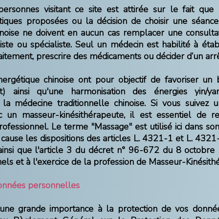
personnes visitant ce site est attirée sur le fait que 
atiques proposées ou la décision de choisir une séanc
hinoise ne doivent en aucun cas remplacer une consulta
ste ou spécialiste. Seul un médecin est habilité à établ
aitement, prescrire des médicaments ou décider d’un arrê
ergétique chinoise ont pour objectif de favoriser un 
t) ainsi qu'une harmonisation des énergies yin/ya
la médecine traditionnelle chinoise. Si vous suivez 
c un masseur-kinésithérapeute, il est essentiel de re
rofessionnel. Le terme "Massage" est utilisé ici dans so
cause les dispositions des articles L. 4321-1 et L. 432
ainsi que l'article 3 du décret n° 96-672 du 8 octobre 
els et à l'exercice de la profession de Masseur-Kinésith
données personnelles
une grande importance à la protection de vos donnée