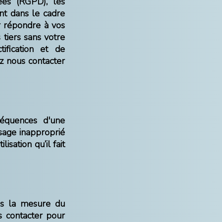
es (RGPD), les
ent dans le cadre
r répondre à vos
tiers sans votre
ification et de
z nous contacter
séquences d'une
usage inapproprié
isation qu’il fait
ns la mesure du
us contacter pour