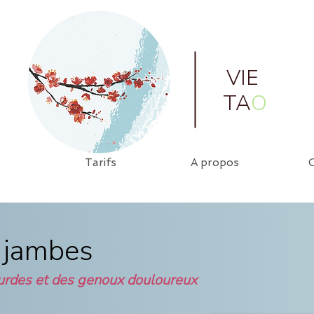
VIE
TA
O
s
Tarifs
A propos
 jambes
urdes et des genoux douloureux